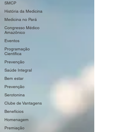
SMCP
História da Medicina
Medicina no Pará
Congresso Médico
Amazônico
Eventos
Programação
Científica
Prevenção
Saúde Integral
Bem estar
Prevenção
Serotonina
Clube de Vantagens
Benefícios
Homenagem
Premiação