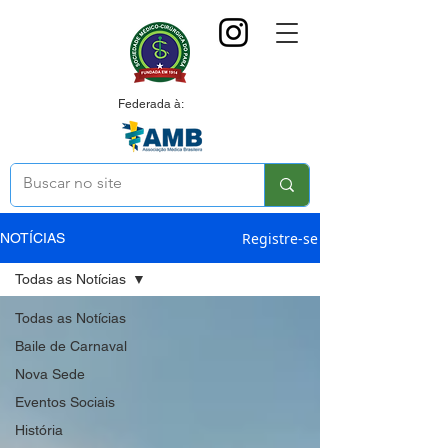
Federada à:
Registre-se
NOTÍCIAS
Todas as Notícias
Todas as Notícias
Baile de Carnaval
Nova Sede
Eventos Sociais
História