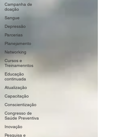
Campanha de
doação
Sangue
Depressão
Parcerias
Planejamento
Networking
Cursos e
Treinamenntos
Educação
continuada
Atualização
Capacitação
Conscientização
Congresso de
Saúde Preventiva
Inovação
Pesquisa e