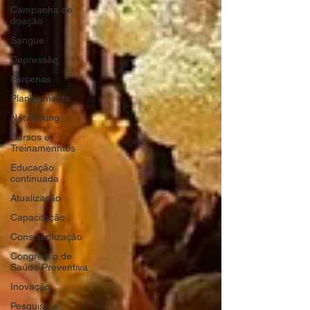
Campanha de
doação
Sangue
Depressão
Parcerias
Planejamento
Networking
Cursos e
Treinamenntos
Educação
continuada
Atualização
Capacitação
Conscientização
Congresso de
Saúde Preventiva
Inovação
Pesquisa e