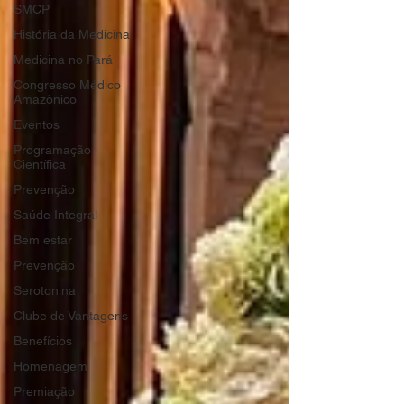
SMCP
História da Medicina
Medicina no Pará
Congresso Médico
Amazônico
Eventos
Programação
Científica
Prevenção
Saúde Integral
Bem estar
Prevenção
Serotonina
Clube de Vantagens
Benefícios
Homenagem
Premiação