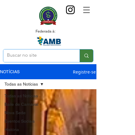
Federada à:
Registre-se
NOTÍCIAS
Todas as Notícias
Todas as Notícias
Baile de Carnaval
Nova Sede
Eventos Sociais
História