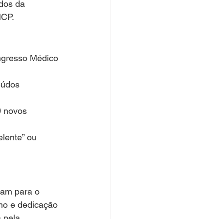
dos da 
MCP.
ngresso Médico 
eúdos 
0 novos 
lente” ou 
ram para o 
mo e dedicação 
 pela 