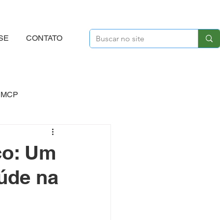
SE
CONTATO
SMCP
Programação Científica
co: Um
úde na
 Vantagens
Benefícios
arcerias
Planejamento