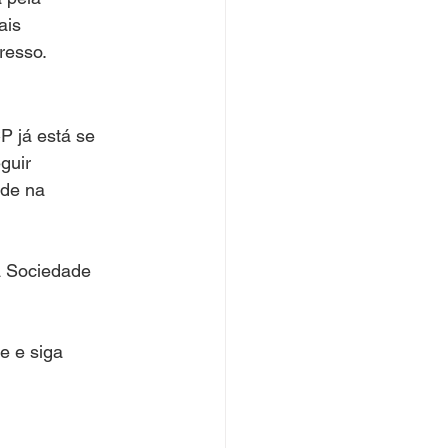
ais 
resso.
 já está se 
guir 
de na 
a Sociedade 
e e siga 