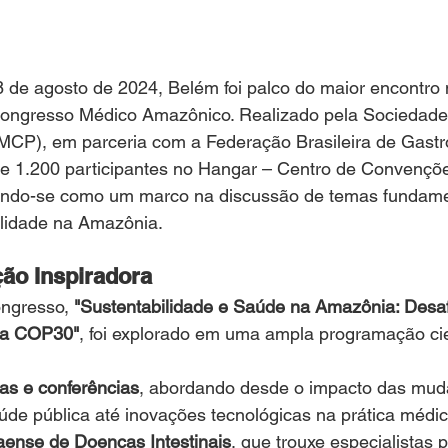
8 de agosto de 2024, Belém foi palco do maior encontro
Congresso Médico Amazônico. Realizado pela Sociedade
MCP), em parceria com a Federação Brasileira de Gastro
de 1.200 participantes no Hangar – Centro de Convençõe
ando-se como um marco na discussão de temas fundamen
ilidade na Amazônia.
o Inspiradora
ngresso, 
"Sustentabilidade e Saúde na Amazônia: Desaf
 a COP30"
, foi explorado em uma ampla programação cie
ras e conferências
, abordando desde o impacto das mud
úde pública até inovações tecnológicas na prática médic
aense de Doenças Intestinais
, que trouxe especialistas p