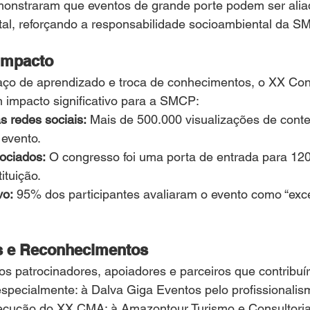
emonstraram que eventos de grande porte podem ser alia
al, reforçando a responsabilidade socioambiental da S
Impacto
ço de aprendizado e troca de conhecimentos, o XX Co
impacto significativo para a SMCP:
 redes sociais:
 Mais de 500.000 visualizações de cont
 evento.
ociados:
 O congresso foi uma porta de entrada para 12
ituição.
vo:
 95% dos participantes avaliaram o evento como “exce
s e Reconhecimentos
 patrocinadores, apoiadores e parceiros que contribuí
specialmente: à Dalva Giga Eventos pelo profissionalis
ecução do XX CMA; à Amazontour Turismo e Consultoria