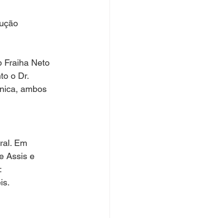
ução 
 Fraiha Neto 
o o Dr. 
ínica, ambos 
ral. Em 
le Assis e 
:
is.