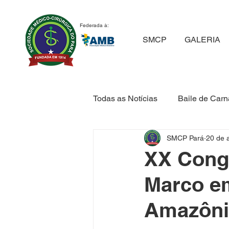
Federada à:
SMCP
GALERIA
Todas as Notícias
Baile de Carn
SMCP Pará
20 de 
História da Medicina
Medic
XX Cong
Marco em
Prevenção
Saúde Integral
Amazôni
Homenagem
Premiação