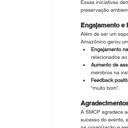
Essas iniciativas d
preservação ambient
Engajamento e 
Além de ser um espa
Amazônico gerou um 
Engajamento nas
relacionados ao
Aumento de ass
membros na inst
Feedback positi
“muito bom”.
Agradecimento
A SMCP agradece aos
sucesso do evento, e
na organização e ex