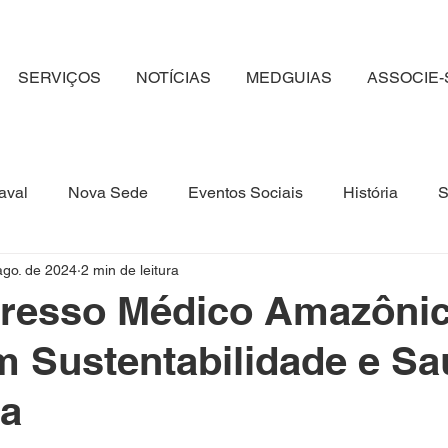
SERVIÇOS
NOTÍCIAS
MEDGUIAS
ASSOCIE-
aval
Nova Sede
Eventos Sociais
História
ago. de 2024
2 min de leitura
ina no Pará
Congresso Médico Amazônico
Eventos
resso Médico Amazôni
 Sustentabilidade e Sa
Bem estar
Prevenção
Serotonina
Clube de
a
Campanha de doação
Sangue
Depressão
P