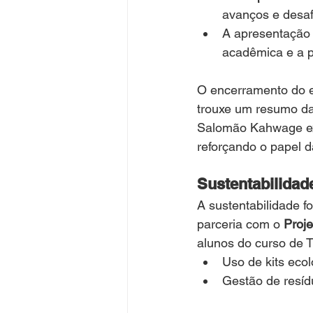
avanços e desaf
A apresentação 
acadêmica e a p
O encerramento do e
trouxe um resumo da 
Salomão Kahwage exp
reforçando o papel d
Sustentabilida
A sustentabilidade f
parceria com o 
Proj
alunos do curso de 
Uso de kits eco
Gestão de resídu