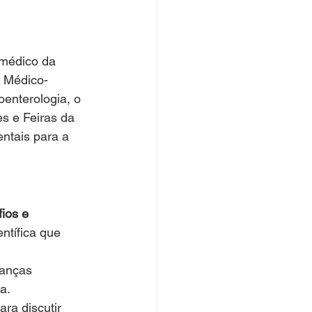
 médico da 
 Médico-
enterologia, o 
s e Feiras da 
tais para a 
ios e 
ntífica que 
anças 
a.
ara discutir 